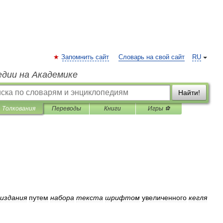
Запомнить сайт
Словарь на свой сайт
RU
едии на Академике
Найти!
Толкования
Переводы
Книги
Игры ⚽
издания
путем
набора
текста
шрифтом
увеличенного
кегля