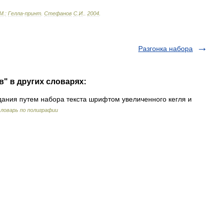
М
.
:
Гелла
-
принт
.
Стефанов
С
.
И
.
.
2004
.
Разгонка набора
в" в других словарях:
ания путем набора текста шрифтом увеличенного кегля и
ловарь по полиграфии