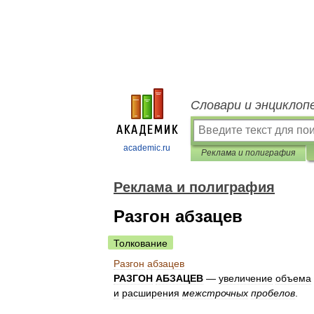
Словари и энциклоп
academic.ru
Реклама и полиграфия
Реклама и полиграфия
Разгон абзацев
Толкование
Разгон
абзацев
РАЗГОН
АБЗАЦЕВ
—
увеличение
объема
и
расширения
межстрочных
пробелов
.