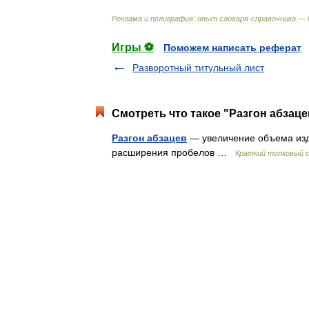
Реклама
и
полиграфия:
опыт
словаря
-
справочника
.—
Игры ⚽
Поможем написать реферат
Разворотный титульный лист
Смотреть что такое "Разгон абзаце
Разгон абзацев
— увеличение объема изд
расширения пробелов …
Краткий толковый с